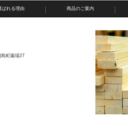
選ばれる理由
商品のご案内
市槇島町薗場27